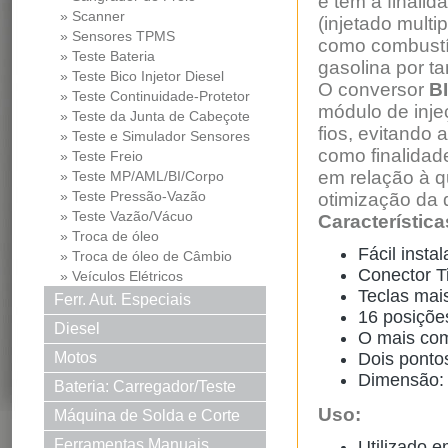
e tem a finalid
» Scanner
(injetado multi
» Sensores TPMS
como combustí
» Teste Bateria
gasolina por ta
» Teste Bico Injetor Diesel
O conversor
B
» Teste Continuidade-Protetor
módulo de inje
Md
» Teste da Junta de Cabeçote
fios, evitando 
» Teste e Simulador Sensores
como finalidade
» Teste Freio
em relação à q
» Teste MP/AML/BI/Corpo
Borb...
» Teste Pressão-Vazão
otimização da 
» Teste Vazão/Vácuo
Característica
» Troca de óleo
Fácil insta
» Troca de óleo de Câmbio
Conector T
» Veículos Elétricos
Teclas mai
Ferr. Aut. Especiais
16 posições
Diesel
O mais co
Motos
Dois pontos
Dimensão:
Bateria: Carregador/Teste
Uso:
Máquina de Solda e Corte
Solda e Corte
Ferramentas Manuais
Utilizado e