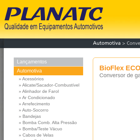
Lançamentos
BioFlex EC
Automotiva
Conversor de gas
» Acessórios
» Alicate/Sacador-Combustível
» Alinhador de Farol
» Ar Condicionado
» Arrefecimento
» Auto-Socorro
» Bandejas
» Bomba Comb. Alta Pressão
» Bomba/Teste Vácuo
» Cabos de Velas