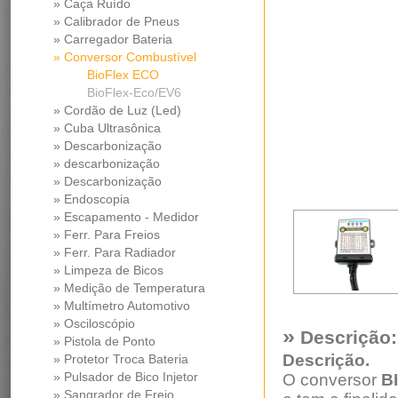
» Caça Ruído
» Calibrador de Pneus
» Carregador Bateria
» Conversor Combustível
BioFlex ECO
BioFlex-Eco/EV6
» Cordão de Luz (Led)
» Cuba Ultrasônica
» Descarbonização
» descarbonização
» Descarbonização
» Endoscopia
» Escapamento - Medidor
Pressao Diferencial
» Ferr. Para Freios
» Ferr. Para Radiador
» Limpeza de Bicos
» Medição de Temperatura
» Multímetro Automotivo
» Osciloscópio
»
Descrição:
» Pistola de Ponto
Descrição.
» Protetor Troca Bateria
» Pulsador de Bico Injetor
O conversor
B
» Sangrador de Freio