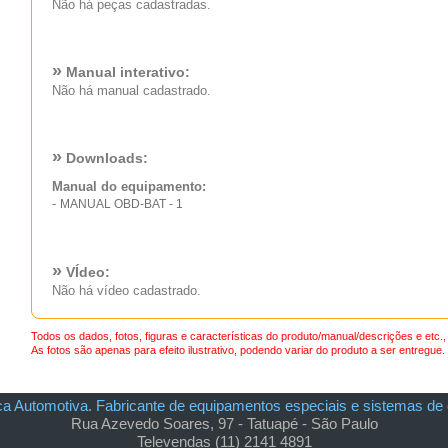
Não há peças cadastradas.
»
Manual interativo:
Não há manual cadastrado.
»
Downloads:
Manual do equipamento:
-
MANUAL OBD-BAT - 1
»
VÍdeo:
Não há vídeo cadastrado.
Todos os dados, fotos, figuras e características do produto/manual/descrições e etc.
As fotos são apenas para efeito ilustrativo, podendo variar do produto a ser entregue.
ca Automotiva. Fabricante de equipamentos especiais e sistemas d
Rua Azevedo Soares, 97 - Tatuapé - São Paulo
Televendas (11) 2141 4891