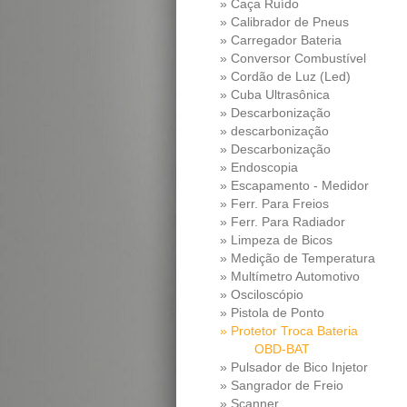
» Caça Ruído
» Calibrador de Pneus
» Carregador Bateria
» Conversor Combustível
» Cordão de Luz (Led)
» Cuba Ultrasônica
» Descarbonização
» descarbonização
» Descarbonização
» Endoscopia
» Escapamento - Medidor
Pressao Diferencial
» Ferr. Para Freios
» Ferr. Para Radiador
» Limpeza de Bicos
» Medição de Temperatura
» Multímetro Automotivo
» Osciloscópio
» Pistola de Ponto
» Protetor Troca Bateria
OBD-BAT
» Pulsador de Bico Injetor
» Sangrador de Freio
» Scanner