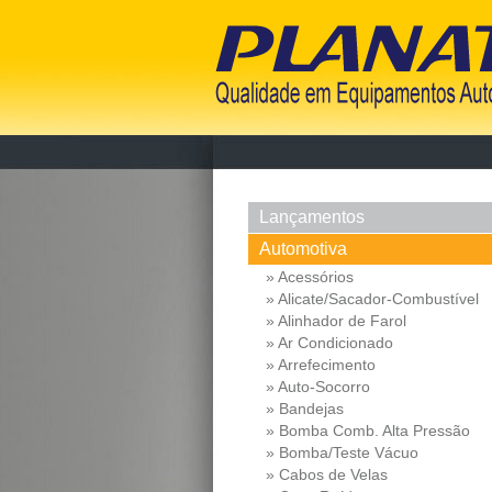
Lançamentos
Automotiva
» Acessórios
» Alicate/Sacador-Combustível
» Alinhador de Farol
» Ar Condicionado
» Arrefecimento
» Auto-Socorro
» Bandejas
» Bomba Comb. Alta Pressão
» Bomba/Teste Vácuo
» Cabos de Velas