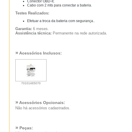
Conector OBD-II;
Cabo com 2 mts para conectar a bateria.
Testes Realizados:
Efetuar a troca da bateria com segurança..
Garantia:
6 meses.
Assistência técnica:
Permanente na rede autorizada.
»
Acessórios Inclusos:
70101465070
»
Acessórios Opcionais:
Não há acessórios cadastrados.
»
Peças: