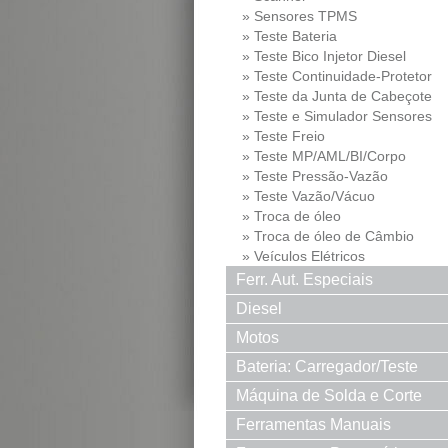
» Sensores TPMS
» Teste Bateria
» Teste Bico Injetor Diesel
» Teste Continuidade-Protetor
Md
» Teste da Junta de Cabeçote
» Teste e Simulador Sensores
» Teste Freio
» Teste MP/AML/BI/Corpo
Borb...
» Teste Pressão-Vazão
» Teste Vazão/Vácuo
» Troca de óleo
» Troca de óleo de Câmbio
» Veículos Elétricos
Ferr. Aut. Especiais
Diesel
Motos
Bateria: Carregador/Teste
Máquina de Solda e Corte
Solda e Corte
Ferramentas Manuais