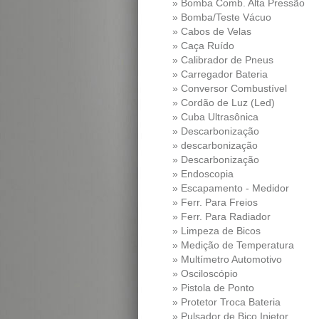
» Bomba Comb. Alta Pressão
» Bomba/Teste Vácuo
» Cabos de Velas
» Caça Ruído
» Calibrador de Pneus
» Carregador Bateria
» Conversor Combustível
» Cordão de Luz (Led)
» Cuba Ultrasônica
» Descarbonização
» descarbonização
» Descarbonização
» Endoscopia
» Escapamento - Medidor
Pressao Diferencial
» Ferr. Para Freios
» Ferr. Para Radiador
» Limpeza de Bicos
» Medição de Temperatura
» Multímetro Automotivo
» Osciloscópio
» Pistola de Ponto
» Protetor Troca Bateria
» Pulsador de Bico Injetor