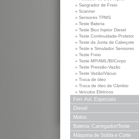
» Sangrador de Freio
» Scanner
» Sensores TPMS
» Teste Bateria
» Teste Bico Injetor Diesel
» Teste Continuidade-Protetor
Md
» Teste da Junta de Cabeçote
» Teste e Simulador Sensores
» Teste Freio
» Teste MP/AML/BI/Corpo
Borb...
» Teste Pressão-Vazão
» Teste Vazão/Vácuo
» Troca de óleo
» Troca de óleo de Câmbio
» Veículos Elétricos
Ferr. Aut. Especiais
Diesel
Motos
Bateria: Carregador/Teste
Máquina de Solda e Corte