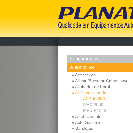
Lançamentos
Automotiva
» Acessórios
» Alicate/Sacador-Combustível
» Alinhador de Farol
» Ar Condicionado
ACA-5000/I
IVAC-2000
MFU-R134/I
» Arrefecimento
» Auto-Socorro
» Bandejas