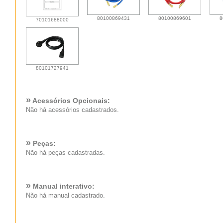
80100869431
80100869601
8
70101688000
80101727941
»
Acessórios Opcionais:
Não há acessórios cadastrados.
»
Peças:
Não há peças cadastradas.
»
Manual interativo:
Não há manual cadastrado.